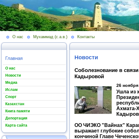
О нас
Мухаммад (с.а.в.)
Контакты
Новости
Главная
О нас
Соболезнование в связи
Новости
Кадыровой
Медиа
26 ноября
Ислам
Ушла из 
Президе
Спорт
республи
Казахстан
Ахмата-
Книга памяти
Кадыров
Депортация
ОО ЧИЭКО "Вайнах" Кара
Карта сайта
выражает глубокие собол
кончиной Главе Чеченско