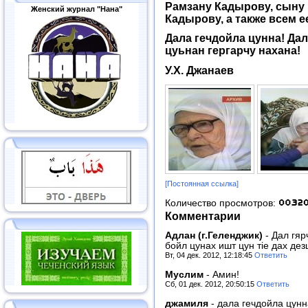
Рамзану Кадырову, сыну
Женский журнал "Нана"
Кадырову, а также всем 
Дала гечдойла цунна! Дал
цуьнан гергарчу нахана!
У.Х. Джанаев
[Постоянная ссылка]
Количество просмотров:
Комментарии
Адлан (г.Геленджик)
-
Дал гяр
бойл цунах ишт цун тiе дах дез
Вт, 04 дек. 2012, 12:18:45
Ответить
Муслим
-
Амин!
Сб, 01 дек. 2012, 20:50:15
Ответить
джамиля
-
дала гечдойла цун