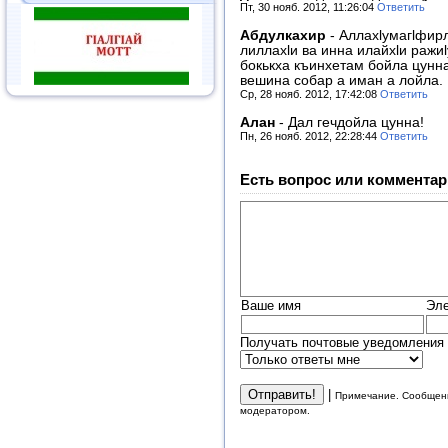
Пт, 30 нояб. 2012, 11:26:04
Ответить
Абдулкахир
-
Аллахlумагlфир
лиллахlи ва инна илайхlи ражи
бокькха къинхетам бойла цунн
вешина собар а иман а лойла.
Ср, 28 нояб. 2012, 17:42:08
Ответить
Алан
-
Дал гечдойла цунна!
Пн, 26 нояб. 2012, 22:28:44
Ответить
Есть вопрос или комментар
Ваше имя
Эле
Получать почтовые уведомления 
|
Примечание. Сообщени
модератором.