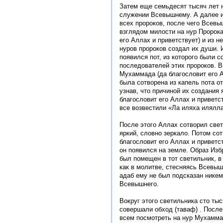
Затем еще семьдесят тысяч лет н
служении Всевышнему. А далее и
всех пророков, после чего Всев
взглядом милости на нур Пророк
его Аллах и приветствует) и из не
нуров пророков создал их души. 
появился пот, из которого были 
последователей этих пророков. 
Мухаммада (да благословит его А
была сотворена из капель пота от
узнав, что причиной их создания
благословит его Аллах и приветст
все возвестили «Ла иляха илялл
После этого Аллах сотворил свет
яркий, словно зеркало. Потом со
благословит его Аллах и приветст
он появился на земле. Образ Изб
был помещен в тот светильник, в
как в молитве, стесняясь Всевышн
адаб ему не был подсказан никем
Всевышнего.
Вокруг этого светильника сто ты
совершали обход (таваф) . Посл
всем посмотреть на нур Мухамма