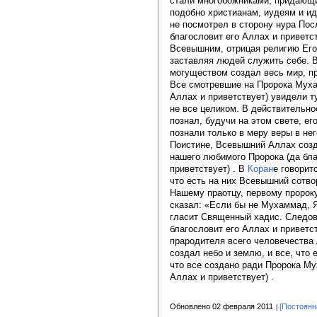
стали многобожниками, придающ
подобно христианам, иудеям и ид
не посмотрел в сторону нура Пос
благословит его Аллах и приветст
Всевышним, отрицая религию Его,
заставляя людей служить себе. 
могуществом создал весь мир, п
Все смотревшие на Пророка Муха
Аллах и приветствует) увидели ту
не все целиком. В действительно
познал, будучи на этом свете, ег
познали только в меру веры в нег
Поистине, Всевышний Аллах соз
нашего любимого Пророка (да бла
приветствует) . В
Коран
е говорит
что есть на них Всевышний сотво
Нашему праотцу, первому пророк
сказал: «Если бы не Мухаммад, Я 
гласит Священный хадис. Следов
благословит его Аллах и приветс
прародителя всего человечества
создал небо и землю, и все, что е
что все создано ради Пророка Му
Аллах и приветствует) .
Обновлено 02 февраля 2011
[Постоянн