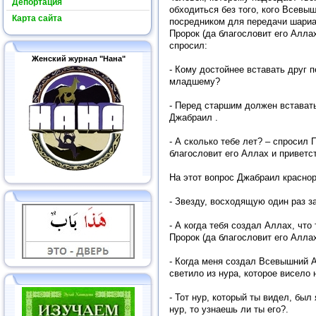
Депортация
обходиться без того, кого Всевы
Карта сайта
посредником для передачи шариат
Пророк (да благословит его Аллах
спросил:
Женский журнал "Нана"
- Кому достойнее вставать друг 
младшему?
- Перед старшим должен вставать
Джабраил .
- А сколько тебе лет? – спросил
благословит его Аллах и приветст
На этот вопрос Джабраил краснор
- Звезду, восходящую один раз за
- А когда тебя создал Аллах, что
Пророк (да благословит его Аллах
- Когда меня создал Всевышний 
светило из нура, которое висело 
- Тот нур, который ты видел, был
нур, то узнаешь ли ты его?.