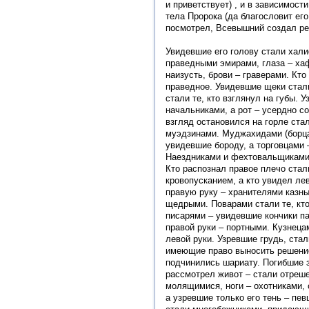
и приветствует) , и в зависимости
тела Пророка (да благословит его
посмотрел, Всевышний создал р
Увидевшие его голову стали хали
праведными эмирами, глаза – х
наизусть, брови – граверами. Кт
праведное. Увидевшие щеки стал
стали те, кто взглянул на губы. 
начальниками, а рот – усердно с
взгляд остановился на горле ста
муэдзинами. Муджахидами (борца
увидевшие боро­ду, а торговцами
Наездниками и фехтовальщиками
Кто распознал правое плечо ста
кровопусканием, а кто увидел ле
правую руку – хранителями казны
щедрыми. Поварами стали те, кто
писарями – увидевшие кончики па
правой руки – портными. Кузнец
левой руки. Узревшие грудь, ста
имеющие право выносить решение
подчинились шариату. Погибшие з
рассмотрел живот – стали отреше
молящимися, ноги – охотниками, 
а узревшие только его тень – пев