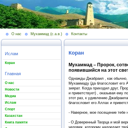
О нас
Мухаммад (с.а.в.)
Контакты
Коран
Ислам
Коран
Мухаммад – Пророк, сот
появившийся на этот све
Главная
Однажды Джабраил , как обычно,
О нас
Мухаммаду (да благословит его А
зиярат. Когда приходил друг, Про
Новости
и приветствует) , оказывая ему п
Медиа
этот раз, к удивлению Джабраила
Ислам
благословит его Аллах и приветст
Спорт
- Наверное, мое посещение тебе 
Казахстан
- О Доверенный Творца и мой вер
Книга памяти
человек, которому надоедает тво