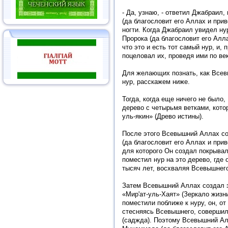
- Да, узнаю, - ответил Джабраил
(да благословит его Аллах и прив
ногти. Когда Джабраил увидел ну
Пророка (да благословит его Алла
что это и есть тот самый нур, и,
поцеловал их, проведя ими по век
Для желающих познать, как Всев
нур, расскажем ниже.
Тогда, когда еще ничего не было
дерево с четырьмя ветками, кот
уль-якин» (Древо истины).
После этого Всевышний Аллах с
(да благословит его Аллах и прив
для которого Он создал покрывал
поместил нур на это дерево, где 
тысяч лет, восхваляя Всевышнег
Затем Всевышний Аллах создал 
«Мир'ат-уль-Хаят» (Зеркало жизни
поместили поближе к нуру, он, от
стесняясь Всевышнего, совершил
(саджда). Поэтому Всевышний А