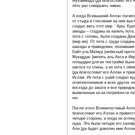
Мухаммада (да благословит его А
пять раз совершать намаз.
А когда Всевышний Аллах посмот
от стыда и стеснения на нем выст
создал весь этот мир. ‘ Арш, Кур
звезды – созданы из капель пота,
пота с головы, были созданы Джа
(мир им). От пота с груди создан
шахиды и праведники, познавшие 
Байт-уль-Ма'мур (небесный прото
Мукаддас (мечеть аль-Акса в Иер
площадки для их постройки были 
шегося со спины, а из пота с об
(да благословит его Аллах и приве
Ислам. Из пота с ушей создал иу
огнепоклонников и всех других л
восхода до заката и все природн
выявленные из-за потребности лю
ног.
После этого Всемилостивый Алл
благословит его Аллах и приветст
четыре стороны, и когда он огля
нура. Это были четыре его халифа:
Али (да будет доволен ими Аллах