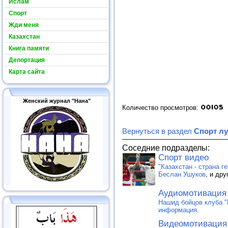
Ислам
Спорт
Жди меня
Казахстан
Книга памяти
Депортация
Карта сайта
Женский журнал "Нана"
Количество просмотров:
Вернуться в раздел
Спорт л
Соседние подразделы:
Спорт видео
"Казахстан - страна г
Беслан Ушуков
, и др
Аудиомотивация
Нашид бойцов клуба "
информация
.
Видеомотивация