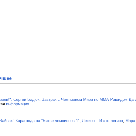
учшее
ероев!": Сергей Бадюк
,
Завтрак с Чемпионом Мира по ММА Рашидом Даг
угая
информация
.
Вайнах" Караганда на "Битве чемпионов 1"
,
Легион – И это легион
,
Марат