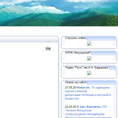
Слушать online
НТРК "Ингушетия"
Радио "Путь" им.А-Х. Кадырова:
Новое на сайте
27.05.20
Новости:
76 годовщина
насильственной
депортации чеченцев и ингушей в
Казахстан
11.03.20
О нас: Контакты:
ОО
"Чечено-Ингушское
этнокультурное объединение
"Вайнах"" Карагандинской области