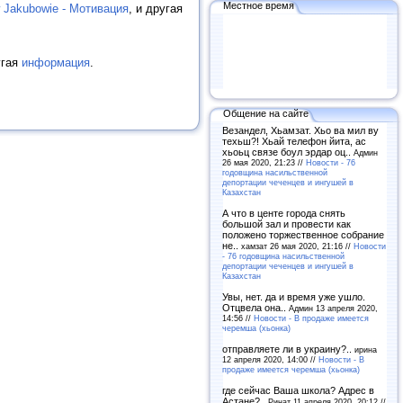
Местное время
Jakubowie - Мотивация
, и другая
угая
информация
.
Общение на сайте
Везандел, Хьамзат. Хьо ва мил ву
техьш?! Хьай телефон йита, ас
хьоьц связе боул эрдар оц..
Админ
26 мая 2020, 21:23 //
Новости - 76
годовщина насильственной
депортации чеченцев и ингушей в
Казахстан
А что в центе города снять
большой зал и провести как
положено торжественное собрание
не..
хамзат 26 мая 2020, 21:16 //
Новости
- 76 годовщина насильственной
депортации чеченцев и ингушей в
Казахстан
Увы, нет. да и время уже ушло.
Отцвела она..
Админ 13 апреля 2020,
14:56 //
Новости - В продаже имеется
черемша (хьонка)
отправляете ли в украину?..
ирина
12 апреля 2020, 14:00 //
Новости - В
продаже имеется черемша (хьонка)
где сейчас Ваша школа? Адрес в
Астане?..
Ринат 11 апреля 2020, 20:12 //