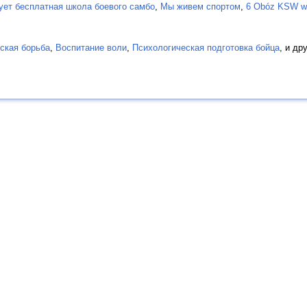
ет бесплатная школа боевого самбо
,
Мы живем спортом
,
6 Obóz KSW w 
хская борьба
,
Воспитание воли
,
Психологическая подготовка бойца
, и др