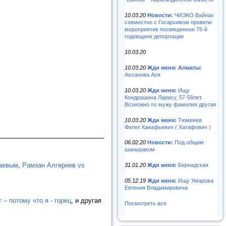
10.03.20
Новости:
ЧИЭКО Вайнах
совместно с Госархивом провели
мероприятие посвященное 76-й
годовщине депортации
10.03.20
10.03.20
Жди меня: Алматы:
Ахсанова Ася
10.03.20
Жди меня:
Ищу
Кондрашина Ларису, 57-58лет.
Возиожно по мужу фамилия другая
10.03.20
Жди меня:
Тюменев
Фатех Канафьевич ( Хатафович )
06.02.20
Новости:
Под общим
шаныраком
аевым
,
Рамзан Алгериев vs
31.01.20
Жди меня:
Бернадская
05.12.19
Жди меня:
Ищу Умарова
Евгения Владимировича
 – потому что я - горец
, и другая
Посмотреть все