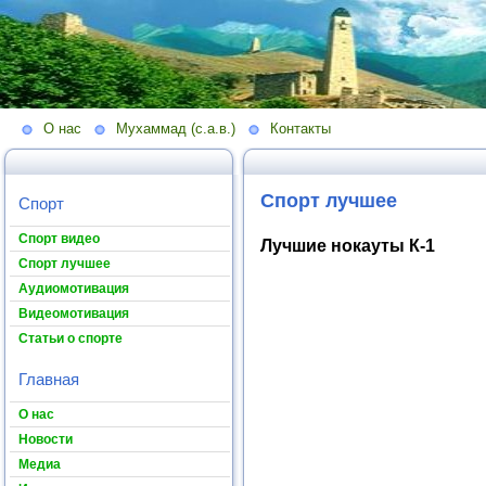
О нас
Мухаммад (с.а.в.)
Контакты
Спорт лучшее
Спорт
Спорт видео
Лучшие нокауты К-1
Спорт лучшее
Аудиомотивация
Видеомотивация
Статьи о спорте
Главная
О нас
Новости
Медиа