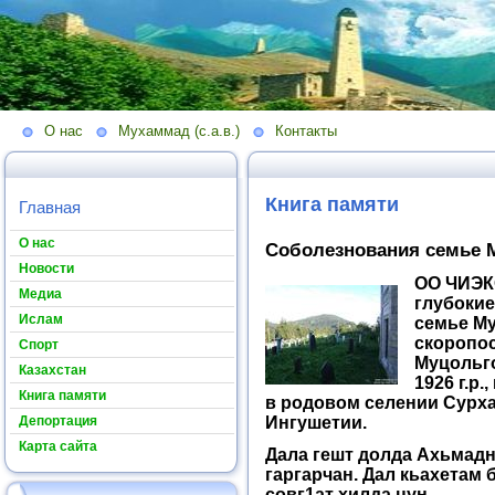
О нас
Мухаммад (с.а.в.)
Контакты
Книга памяти
Главная
О нас
Соболезнования семье 
Новости
ОО ЧИЭК
Медиа
глубоки
Ислам
семье Му
скоропо
Спорт
Муцольг
Казахстан
1926 г.р
Книга памяти
в родовом селении Сурх
Депортация
Ингушетии.
Карта сайта
Дала гешт долда Ахьмадн
гаргарчан. Дал кьахетам 
совг1ат хилда цун.