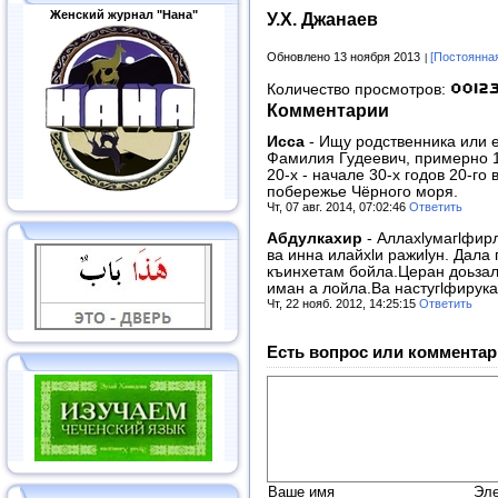
Женский журнал "Нана"
У.Х. Джанаев
Обновлено 13 ноября 2013
[Постоянна
Количество просмотров:
Комментарии
Исса
-
Ищу родственника или е
Фамилия Гудеевич, примерно 1
20-х - начале 30-х годов 20-го
побережье Чёрного моря.
Чт, 07 авг. 2014, 07:02:46
Ответить
Абдулкахир
-
Аллахlумагlфирл
ва инна илайхlи ражиlун. Дала 
къинхетам бойла.Церан доьза
иман а лойла.Ва настугlфирука
Чт, 22 нояб. 2012, 14:25:15
Ответить
Есть вопрос или комментар
Ваше имя
Эле