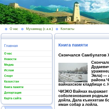
О нас
Мухаммад (с.а.в.)
Контакты
Книга памяти
Главная
О нас
Скончался Самбулатов 
Новости
Скончал
Медиа
Дудаевич 
Ислам
ураженец
Эвла) —
Спорт
района Ч
Казахстан
вайнахском кладбище с. 
Книга памяти
ЧИЭКО Вайнах выражает 
Депортация
соболезнования родным и
Карта сайта
дойла, Дала къинхетам бо
иман собар а лойла.