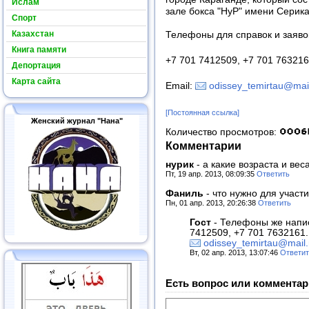
Ислам
зале бокса "НyР" имени Серик
Спорт
Казахстан
Телефоны для справок и заяво
Книга памяти
+7 701 7412509, +7 701 763216
Депортация
Карта сайта
Email:
odissey_temirtau@mail
[Постоянная ссылка]
Женский журнал "Нана"
Количество просмотров:
Комментарии
нурик
-
а какие возраста и вес
Пт, 19 апр. 2013, 08:09:35
Ответить
Фаниль
-
что нужно для участ
Пн, 01 апр. 2013, 20:26:38
Ответить
Гост
-
Телефоны же напис
7412509, +7 701 7632161.
odissey_temirtau@mail.
Вт, 02 апр. 2013, 13:07:46
Ответит
Есть вопрос или комментар