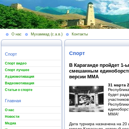
О нас
Мухаммад (с.а.в.)
Контакты
Спорт
Спорт
Спорт видео
В Караганде пройдет 1-
Спорт лучшее
смешанным единоборст
версии ММА
Аудиомотивация
Видеомотивация
31 марта 2
Республик
Статьи о спорте
будет рада
участнико
Главная
Республик
единоборс
О нас
ММА!
Новости
Медиа
Дата турнира назначена на 20 
городе Караганде, который со