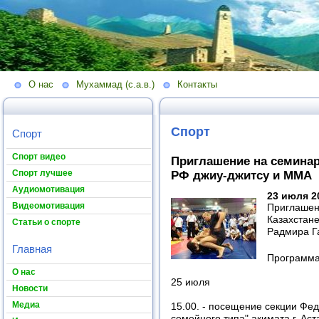
О нас
Мухаммад (с.а.в.)
Контакты
Спорт
Спорт
Спорт видео
Приглашение на семинар
Спорт лучшее
РФ джиу-джитсу и ММА
Аудиомотивация
23 июля 2
Видеомотивация
Приглашен
Казахстане
Статьи о спорте
Радмира Г
Главная
Программа
О нас
25 июля
Новости
Медиа
15.00. - посещение секции Фед
семейного типа" акимата г. Аст