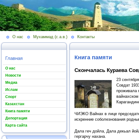
О нас
Мухаммад (с.а.в.)
Контакты
Книга памяти
Главная
О нас
Скончалась Кураева Сов
Новости
23 сентябр
Медиа
Совдат 1933
Ислам
проживала 
вайнахском
Спорт
Карагандин
Казахстан
Книга памяти
ЧИЭКО Вайнах в лице председат
Депортация
искренние соболезнования родны
Карта сайта
Дала
геч
дойла
,
Дала
декьал йой
гергарчу нахана.