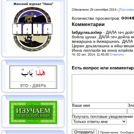
Женский журнал "Нана"
Обновлено 29 сентября 2014
[Постоян
Количество просмотров:
Комментарии
IабдулкьахIир
-
ДАЛА геч дой
бойла цунах. ДАЛА геч дойла м
вежаршна а йижаршнаъ. ДАЛА 
Церан доьзалашна a ийш-вешин
Инна лиллахlи ва инна илайхlи
Чт, 02 окт. 2014, 11:45:00
Ответить
Есть вопрос или комментар
Ваше имя
Эле
Получать почтовые уведомления 
|
Примечание. Сообщени