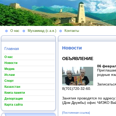
О нас
Мухаммад (с.а.в.)
Контакты
Новости
Главная
О нас
ОБЪЯВЛЕНИЕ
Новости
06 феврал
Медиа
Приглашае
родные язы
Ислам
Спорт
Записатьс
Казахстан
8(701)720-32-60.
Книга памяти
Занятия проводятся по адресу:
Депортация
(Дом Дружбы) офис ЧИЭКО Ва
Карта сайта
[Постоянная ссылка]