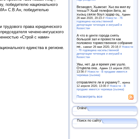
ву, победителю национального
Везандел, Хьамзат. Хьо ва мил ву
MA» С.В.Ан, победителью
техьш?! Хьай телефон йита, ас
хьоьц связе боул эрдар оц..
Админ
26 мая 2020, 20:23 //
Новости - 76
годовщина насильственной
депортации чеченцев и ингушей в
и трудового права юридического
Казахстан
 председателя чечено-ингушского
А что в центе города снять
венностью «Строй с нами»
большой зал и провести как
положено торжественное собрание
не..
хамзат 26 мая 2020, 20:16 //
Новости
ционального единства в регионе.
- 76 годовщина насильственной
депортации чеченцев и ингушей в
Казахстан
Увы, нет. да и время уже ушло.
Отцвела она..
Админ 13 апреля 2020,
13:56 //
Новости - В продаже имеется
черемша (хьонка)
отправляете ли в украину?..
ирина
12 апреля 2020, 13:00 //
Новости - В
продаже имеется черемша (хьонка)
Посмотреть все
Online
Поиск по сайту