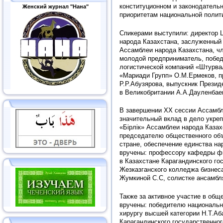
конституционном и законодатель
Женский журнал "Нана"
приоритетам национальной полит
Спикерами выступили: директор 
народа Казахстана, заслуженный 
Ассамблеи народа Казахстана, чл
молодой предприниматель, победи
логистической компаний «Штурва
«Mариади Групп» О.М.Ермеков, п
Р.Р.Абузярова, выпускник Презид
в Великобритании А.А.Дауленбаев
В завершении XX сессии Ассамбл
значительный вклад в дело укреп
«Бірлік» Ассамблеи народа Каза
председателю общественного объ
стране, обеспечение единства н
вручены: профессору кафедры фи
в Казахстане Карагандинского го
Жезказганского колледжа бизнеса
Жумкиной С.С, солистке ансамбл
Также за активное участие в общ
вручены: победителю национально
хирургу высшей категории Н.Т.Аб
Карагандинского государственног