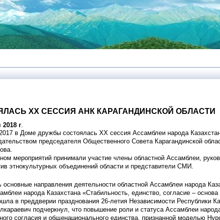
ЯЛАСЬ XX СЕССИЯ АНК КАРАГАНДИНСКОЙ ОБЛАСТИ
 2018 г
.
 2017 в Доме дружбы состоялась XX сессия Ассамблеи народа Казахстан
дательством председателя Общественного Совета Карагандинской обла
ова.
нном мероприятий принимали участие члены областной Ассамблеи, руко
ктив этнокультурных объединений области и представители СМИ.
ь основные направления деятельности областной Ассамблеи народа Каза
амблеи народа Казахстана «Стабильность, единство, согласие – основа
ошла в преддверии празднования 26-летия Независимости Республики Ка
лкараевич подчеркнул, что повышение роли и статуса Ассамблеи народа
ного согласия и общенационального единства, признанной моделью Нур