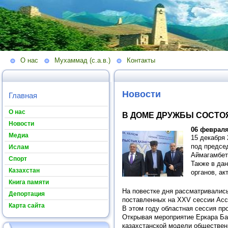
О нас
Мухаммад (с.а.в.)
Контакты
Новости
Главная
О нас
В ДОМЕ ДРУЖБЫ СОСТО
Новости
06 февраля
Медиа
15 декабря
под предсе
Ислам
Аймагамбет
Спорт
Также в да
Казахстан
органов, а
Книга памяти
На повестке дня рассматривалис
Депортация
поставленных на XXV сессии Асс
Карта сайта
В этом году областная сессия пр
Открывая мероприятие Еркара Ба
казахстанской модели обществен