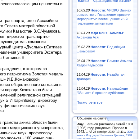
"Вайнах"" Карагандинской области
о основополагающим ценностям и
10.03.20
Новости
: ЧИЭКО Вайнах
совместно с Госархивом провели
мероприятие посвященное 76-й
и транспорта, член Ассамблеи
годовщине депортации
го Совета матерей областной
ублики Казахстан З.С.Чумакова,
10.03.20
Жди меня: Алматы
:
ев, директор транспортно-
Ахсанова Ася
 руководитель компании
урный центр «Дуслык» г.Сатпаев
06.02.20
Новости
: Под общим
шаныраком
равления университета Эксетера
а Литвинов В.
23.08.19
Новости
: Памяти Ахмата
Хаджи Кадырова
граждения, в котором за
кого патриотизма Золотая медаль
15.04.19
Новости
: Незабытая
эш» И.Б.Кожановской,
трагедия
ление общественного согласия в
15.04.19
Новости
: На кладбище
еи народа Казахстана были
"33 шахты" прошел субботник
еменной религиозной ситуацией
ук Б.И.Карипбаеву, директору
Посмотреть все
ту филологических наук
ан.
Общение на сайте
е грамоты акима области были
Ищу шегенов (шеганов) ажтай 1901
ного медицинского университета,
(1908) года рождения. Пропал в
1943. ..
Ай 25 октября 2020, 17:43 //
Жди
дицинских наук, профессору
меня - Ищу деда Шипанова Дюсена, 1901
го проекта «100 новых лиц»,
года рождения