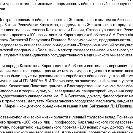
ном уровне стало возможным сформировать общественный консенсус п
ики.
Центра по связям с общественностью Жезказганского колледжа бизнеса 
работник Республики Казахстан, председатель Жезказганского городско
ен писательских союзов Казахстана и России, Союза журналистов Респ
тель проекта «100 новых лиц» от Карагандинской области А.А.Тосканба
лас» Литовской Республики Повилас Варасимавичюс, предприниматель,
редседатель общественного объединения «Татаро-башкирский этнокульт
ентской программы «Болашак», магистр государственного и местного уп
, студент Карагандинского государственного медицинского университет
еи народа Казахстана Карагандинской области состоялась церемония на
ления единства народа, развитие межкультурного диалога и казахстанс
хстана были вручены: руководителю еврейского общинного центра «Шэм
единения «LITUANICA» В.И.Тварионасу, за значительный вклад в укреп
арода Казахстана Почетная грамота и Благодарственные письма Ассамбл
лософии и теории культуры, заведующему лабораторией изучения совр
сударственного университета им. Е.А.Букетова, доктору философских на
 и транспорта, депутату Жезказганского городского маслихата, кандита
я «Мерей» концертного объединения имени Кали Байжанова Л.Н.Пропищ
ественно-политической жизни области и личный трудовой вклад Почетны
го проекта «100 новых лиц», профессору Карагандинского государствен
атову, победителю национального проекта «100 новых лиц», доктору ме
о медицинского университета Р.С.Алимхановой, победителю национально