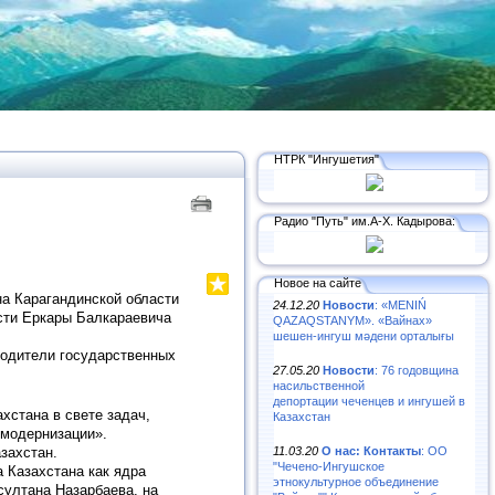
НТРК "Ингушетия"
Радио "Путь" им.А-Х. Кадырова:
Новое на сайте
а Карагандинской области
24.12.20
Новости
: «MENIŃ
сти Еркары Балкараевича
QAZAQSTANYM». «Вайнах»
шешен-ингуш мәдени орталығы
водители государственных
27.05.20
Новости
: 76 годовщина
насильственной
депортации чеченцев и ингушей в
хстана в свете задач,
Казахстан
 модернизации».
11.03.20
О нас: Контакты
: ОО
захстан.
"Чечено-Ингушское
 Казахстана как ядра
этнокультурное объединение
султана Назарбаева, на