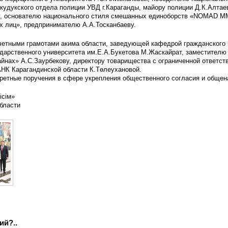
кудукского отдела полиции УВД г.Караганды, майору полиции Д.К.Алтае
ру, основателю национального стиля смешанных единоборств «NOMAD M
х лиц», предпринимателю А.А.Тосканбаеву.
четными грамотами акима области, заведующей кафедрой гражданского 
ударственного университета им.Е.А.Букетова М.Жаскайрат, заместителю
йнах» А.С.Заурбекову, директору товарищества с ограниченной ответст
АНК Карагандинской области К.Төлеухановой.
ретные поручения в сфере укрепления общественного согласия и общена
ісім»
бласти
ий?..