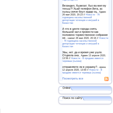
Везандел, Хьамзат. Хьо ва мил ву
техьш?! Хьай телефон йита, ас
хьоьц связе боул эрдар оц..
Админ
26 мая 2020, 20:23 //
Новости - 76
годовщина насильственной
депортации чеченцев и ингушей в
Казахстан
А что в центе города снять
большой зал и провести как
положено торжественное собрание
не..
хамзат 26 мая 2020, 20:16 //
Новости
- 76 годовщина насильственной
депортации чеченцев и ингушей в
Казахстан
Увы, нет. да и время уже ушло.
Отцвела она..
Админ 13 апреля 2020,
13:56 //
Новости - В продаже имеется
черемша (хьонка)
отправляете ли в украину?..
ирина
12 апреля 2020, 13:00 //
Новости - В
продаже имеется черемша (хьонка)
Посмотреть все
Online
Поиск по сайту