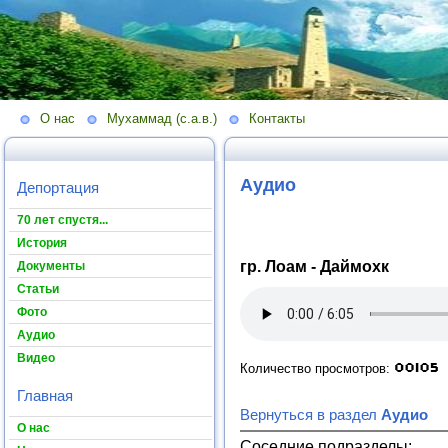
О нас
Мухаммад (с.а.в.)
Контакты
Аудио
Депортация
70 лет спустя...
История
гр. Лоам - Даймохк
Документы
Статьи
Фото
Аудио
Видео
Количество просмотров:
Главная
Вернуться в раздел
Аудио
О нас
Соседние подразделы: