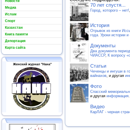
Новости
70 лет спустя...
Медиа
Город, которого – нет!
Ислам
Спорт
История
Казахстан
Отрывок из книги Исс
Книга памяти
года. Уроки истории и
Депортация
Документы
Карта сайта
Два документа период
ЧИАССР
,
К вопросу «
Женский журнал "Нана"
Статьи
Чеченцы и ингуши в г
вайнахов
, и другая
ин
Фото
Спасский мемориальн
и другая
информация
.
Видео
КарЛАГ - черная стра