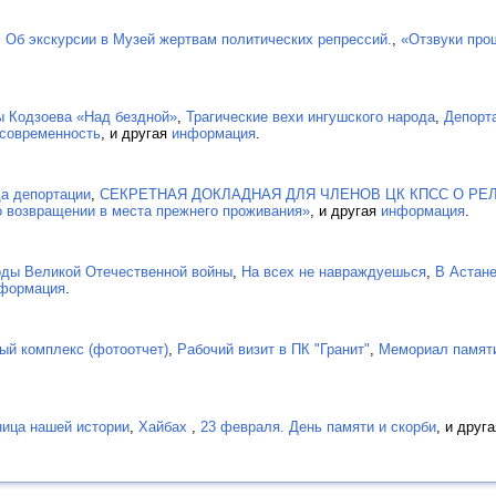
,
Об экскурсии в Музей жертвам политических репрессий.
,
«Отзвуки пр
ы Кодзоева «Над бездной»
,
Трагические вехи ингушского народа
,
Депорт
 современность
, и другая
информация
.
а депортации
,
СЕКРЕТНАЯ ДОКЛАДНАЯ ДЛЯ ЧЛЕНОВ ЦК КПСС О РЕ
о возвращении в места прежнего проживания»
, и другая
информация
.
оды Великой Отечественной войны
,
На всех не навраждуешься
,
В Астане
формация
.
ый комплекс (фотоотчет)
,
Рабочий визит в ПК "Гранит"
,
Мемориал памяти
ница нашей истории
,
Хайбах
,
23 февраля. День памяти и скорби
, и друг