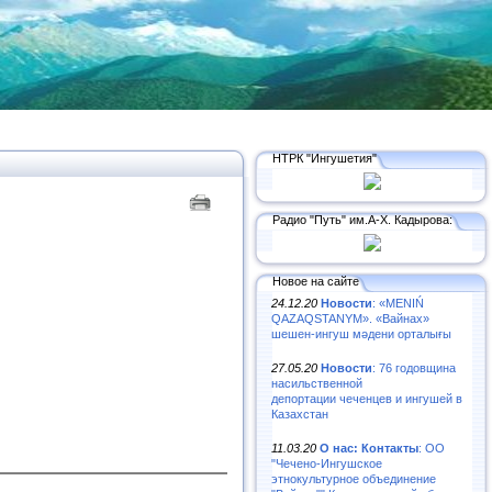
НТРК "Ингушетия"
Радио "Путь" им.А-Х. Кадырова:
Новое на сайте
24.12.20
Новости
: «MENIŃ
QAZAQSTANYM». «Вайнах»
шешен-ингуш мәдени орталығы
27.05.20
Новости
: 76 годовщина
насильственной
депортации чеченцев и ингушей в
Казахстан
11.03.20
О нас: Контакты
: ОО
"Чечено-Ингушское
этнокультурное объединение