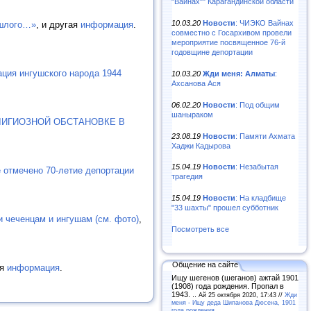
"Вайнах"" Карагандинской области
10.03.20
Новости
: ЧИЭКО Вайнах
ошлого…»
, и другая
информация
.
совместно с Госархивом провели
мероприятие посвященное 76-й
годовщине депортации
ация ингушского народа 1944
10.03.20
Жди меня: Алматы
:
Ахсанова Ася
06.02.20
Новости
: Под общим
шаныраком
ЛИГИОЗНОЙ ОБСТАНОВКЕ В
23.08.19
Новости
: Памяти Ахмата
Хаджи Кадырова
15.04.19
Новости
: Незабытая
 отмечено 70-летие депортации
трагедия
15.04.19
Новости
: На кладбище
"33 шахты" прошел субботник
 чеченцам и ингушам (см. фото)
,
Посмотреть все
Общение на сайте
ая
информация
.
Ищу шегенов (шеганов) ажтай 1901
(1908) года рождения. Пропал в
1943. ..
Ай 25 октября 2020, 17:43 //
Жди
меня - Ищу деда Шипанова Дюсена, 1901
года рождения