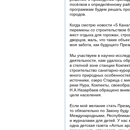
посёлков к определённому рай
программам будем решать про
городов.
Когда смотрю новости «5 Канал
перемены со строительством бо
мест отдыха для горожан, стро
дворцов, жаль, что такие объек
моя забота, как будущего През
Мы участвуем в научно-исслед
деятельности, нам удалось об
в степной зоне станции Кокпек
строительство санитарно-курор
много природных особенностей
источники, озеро Старица с м
реки Нура, Кокпекты, своеобр
Н.А.Назарбаев обращено вним
цели населения.
Если моё желание стать Прези
то обязательно по Закону буд
Международными, Республикан
и журналами для детей. У нас 
одна детская газета «Алтын ара