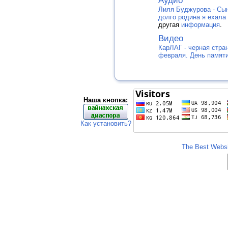
Аудио
Лиля Буджурова - Сы
долго родина я ехала к
другая
информация
.
Видео
КарЛАГ - черная стра
февраля. День памяти
Наша кнопка:
Как установить?
The Best Websit