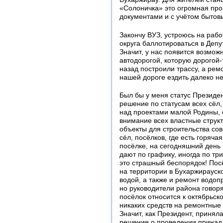
«Солоничка» это огромная про
документами и с учётом бытов
Закончу ВУЗ, устроюсь на работ
округа баллотироваться в Деп
Значит, у нас появится возмож
автодорогой, которую дорогой-т
назад построили трассу, а ремо
нашей дороге ездить далеко н
Был бы у меня статус Президе
решение по статусам всех сёл,
над проектами малой Родины, 
внимание всех властные структ
объекты для строительства со
сёл, посёлков, где есть горячая
посёлке, на сегодняшний день 
дают по графику, иногда по тр
это страшный беспорядок! Пос
на территории в Бухаржирауско
водой, а также и ремонт водо
но руководители района говоря
посёлок относится к октябрьско
никаких средств на ремонтные 
Значит, как Президент, приня
решение о проведении принадл