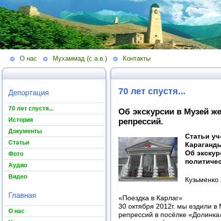
О нас
Мухаммад (с.а.в.)
Контакты
70 лет спустя...
Депортация
70 лет спустя...
Об экскурсии в Музей ж
История
репрессий.
Документы
Статьи уч
Статьи
Караганды
Об экскур
Фото
политичес
Аудио
Видео
Кузьменко 
Главная
«Поездка в Карлаг»
30 октября 2012г. мы ездили в
О нас
репрессий в посёлке «Долинка