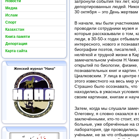
Новости
затронули события тех лет, ко
депортированных людей. Никогд
Медиа
30 октября – это День жертвам
Ислам
Спорт
В начале, мы были участникам
проводили сотрудники музея и
Казахстан
которые рассказывали о том, к
Книга памяти
люди, в 30-50-х годах отбывал
Депортация
интересного, нового и познава
биографии поэтов, писателей, 
Карта сайта
нелёгкой и трудной жизни в Ка
замечательном учёном Н.Чижев
открытий по биологии, физике,
Женский журнал "Нана"
познавательных книг и картин.
Циалковским. У лица в центре
этого известного на весь мир у
Страшно было осознавать, что
находились в ужасных условиях
своим картинам, книгам и нау
Затем, когда мы слушали заме
Олеговну, я словно оказался в
заключёнными, кто-то стоит, кто
больные, уже обречённые на с
лаборатория, где проводилис
учёными, не за что отбывающи