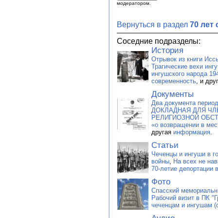
модератором.
Вернуться в раздел
70 лет 
Соседние подразделы:
История
Отрывок из книги Исс
Трагические вехи инг
ингушского народа 194
современность
, и дру
Документы
Два документа период
ДОКЛАДНАЯ ДЛЯ ЧЛ
РЕЛИГИОЗНОЙ ОБСТ
«о возвращении в мес
другая
информация
.
Статьи
Чеченцы и ингуши в г
войны
,
На всех не на
70-летие депортации 
Фото
Спасский мемориальн
Рабочий визит в ПК "Г
чеченцам и ингушам (