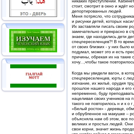
никаких преступлений. Кабинет
стоит, смотрит в окно и ждёт н
депортированных людей.
Меня потрясло, что сотрудник
и рисунки детей, которых наси
Их заставляли писать своим ро
замечательно и прекрасно в ст
знаем, где находились дети д
спецпереселенцев?! В то время
от своих близких - у них было 
подумал, может это и есть пре
причины, обрекая их на такие с
хочу...,чтобы такое повторилось
Когда мы увидели вагон, в кот
спецпереселенцев, юрты с люд
изгнание, их жильё, орудия тру
прошлое нашего народа и его н
непременно, буду преподавать
нацеливая своих учеников на 
такого не повторилось н и к о г 
«Белый росток» - деревце, об
и обрубленное на макушке – ро
объясняла нам об этом, все п
великих и простых людей. Они 
свои корни, значит жизнь прод